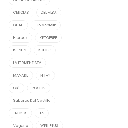
CELICIAS
DEL ALBA
GHALI
GoldenMilk
Hierbas
KETOFREE
KONUN
KUPIEC
LA FERMENTISTA
MANARE
NITAY
Olá
POSITIV
Sabores Del Castillo
TREMUS
Té
Vegano
WELL PLUS