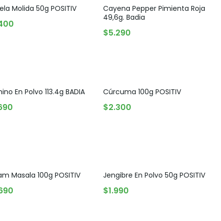
la Molida 50g POSITIV
Cayena Pepper Pimienta Roja
49,6g. Badia
AGREGAR AL CARRITO
.400
AGREGAR AL CARRITO
$
5.290
no En Polvo 113.4g BADIA
Cúrcuma 100g POSITIV
AGREGAR AL CARRITO
AGREGAR AL CARRITO
690
$
2.300
am Masala 100g POSITIV
Jengibre En Polvo 50g POSITIV
AGREGAR AL CARRITO
AGREGAR AL CARRITO
690
$
1.990