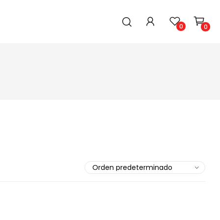
0
0
BEBIDAS, LECHES E INFUSIONES
CUIDADO PERSONAL Y HOGAR
Ver Todos
Ver Todo
Aguas, jugos, bebidas
Aceites Esenciales
Té/Hierbas/Café
Accesorios para hogar
Leches
Cabello
Higiene personal
Limpieza Bucal
Limpieza para hogar
Mujer
Piel