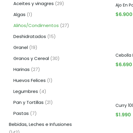
Aceites y vinagres
(29)
Legumbres
Vegana
Ajo En P
Pan y Tortillas
$
6.900
Algas
(1)
Pastas
Aliños/Condimentos
(27)
Deshidratados
(15)
Granel
(19)
Cebolla 
Granos y Cereal
(30)
$
6.690
Harinas
(27)
Huevos Felices
(1)
Legumbres
(4)
Pan y Tortillas
(21)
Curry 10
Pastas
(7)
$
1.990
Bebidas, Leches e Infusiones
(142)