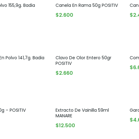
olvo 155,9g. Badia
Canela En Rama 50g POSITIV
Cane
Snack, golosinas saludables
AGREGAR AL CARRITO
AGREGAR AL CARRITO
$
2.600
$
2
En Polvo 141,7g. Badia
Clavo De Olor Entero 50gr
Comi
POSITIV
AGREGAR AL CARRITO
$
6.
AGREGAR AL CARRITO
$
2.660
0g – POSITIV
Extracto De Vainilla 59ml
Gar
MANARE
AGREGAR AL CARRITO
$
4.
AGREGAR AL CARRITO
$
12.500