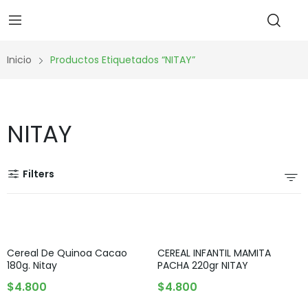
Inicio
Productos Etiquetados “NITAY”
NITAY
Filters
Cereal De Quinoa Cacao
CEREAL INFANTIL MAMITA
180g. Nitay
PACHA 220gr NITAY
AGREGAR AL CARRITO
AGREGAR AL CARRITO
$
4.800
$
4.800