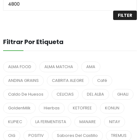
FILTER
Filtrar Por Etiqueta
ALMA FOOD
ALMA MATCHA
AMA
ANDINA GRAINS
CABRITA ALEGRE
Café
Caldo De Huesos
CELICIAS
DEL ALBA
GHALI
GoldenMilk
Hierbas
KETOFREE
KONUN
KUPIEC
LA FERMENTISTA
MANARE
NITAY
Olá
POSITIV
Sabores Del Castillo
TREMUS