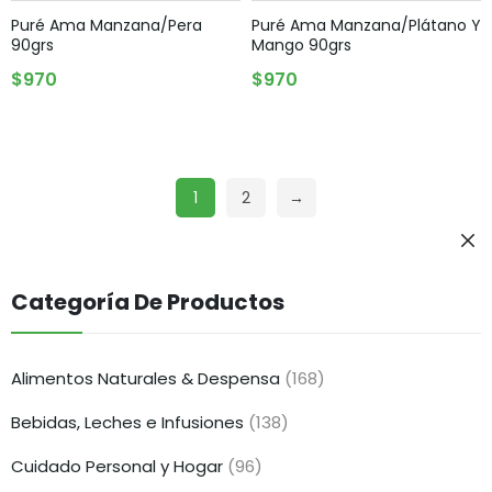
Puré Ama Manzana/pera
Puré Ama Manzana/Plátano Y
90grs
Mango 90grs
AGREGAR AL CARRITO
AGREGAR AL CARRITO
$
970
$
970
1
2
→
Categoría De Productos
Alimentos Naturales & Despensa
(168)
Bebidas, Leches e Infusiones
(138)
Cuidado Personal y Hogar
(96)