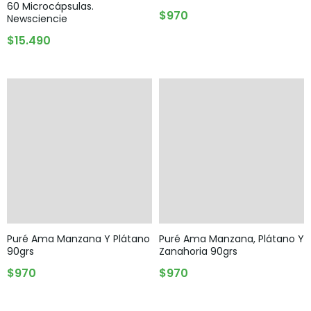
60 Microcápsulas.
AGREGAR AL CARRITO
$
970
Newsciencie
AGOTADO
$
15.490
Puré Ama Manzana Y Plátano
Puré Ama Manzana, Plátano Y
90grs
Zanahoria 90grs
AGREGAR AL CARRITO
AGREGAR AL CARRITO
$
970
$
970