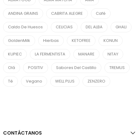
ANDINA GRAINS
CABRITA ALEGRE
Café
Caldo De Huesos
CELICIAS
DEL ALBA
GHALI
GoldenMilk
Hierbas
KETOFREE
KONUN
KUPIEC
LA FERMENTISTA
MANARE
NITAY
Olá
POSITIV
Sabores Del Castillo
TREMUS
Té
Vegano
WELL PLUS
ZENZERO
CONTÁCTANOS