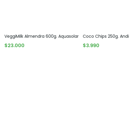
VeggiMilk Almendra 600g. Aquasolar
Coco Chips 250g. Andin
AGREGAR AL CARRITO
AGREGAR AL CARRITO
$
23.000
$
3.990