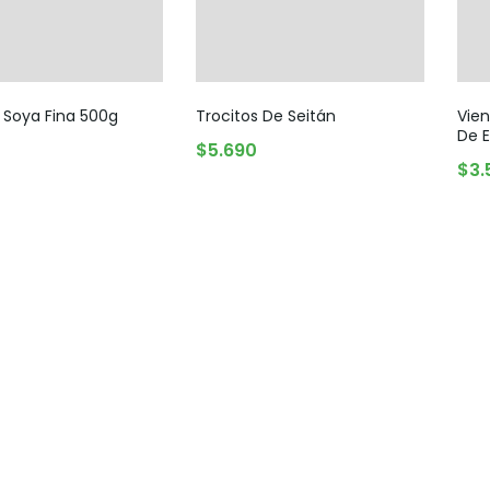
 Soya Fina 500g
Trocitos De Seitán
Vien
De E
$
5.690
AGREGAR AL CARRITO
$
3.
TADO