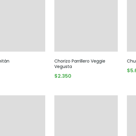
Legumbres
Vegana
Pan y Tortillas
Pastas
eitán
Chorizo Parrillero Veggie
Chu
Vegusta
$
5.
AGREGAR AL CARRITO
$
2.350
AGREGAR AL CARRITO