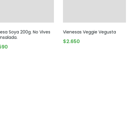
esa Soya 200g. No Vives
Vienesas Veggie Vegusta
nsalada.
$
2.650
AGREGAR AL CARRITO
590
AGOTADO