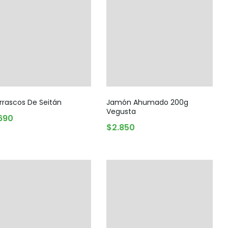
Snack, golosinas saludables
rrascos De Seitán
Jamón Ahumado 200g
Vegusta
690
AGREGAR AL CARRITO
$
2.850
AGREGAR AL CARRITO