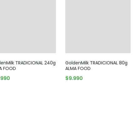
Snack, golosinas saludables
denMilk TRADICIONAL 240g
GoldenMilk TRADICIONAL 80g
A FOOD
ALMA FOOD
AGREGAR AL CARRITO
AGREGAR AL CARRITO
.990
$
9.990