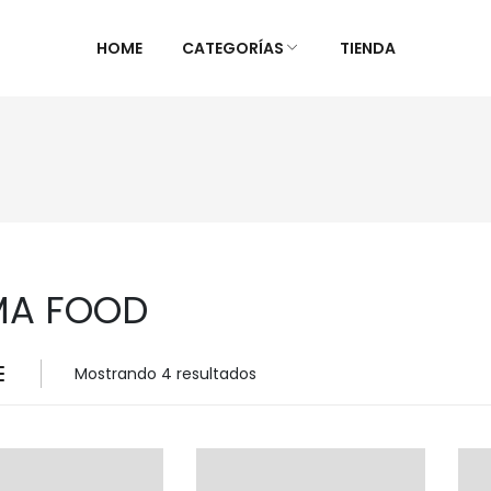
HOME
CATEGORÍAS
TIENDA
ALIMENTOS NATURALES &
DIETAS &
DESPENSA
ESPECIAL
Ver Todos
Ver Todo
Aceites y vinagres
Celiaca(S
MA FOOD
Algas
Diabétic
Aliños/Condimentos
KETO
Granos y Cereal
Orgánico
Mostrando 4 resultados
Granel
Sistema 
Harinas
Súper al
Huevos Felices
Supleme