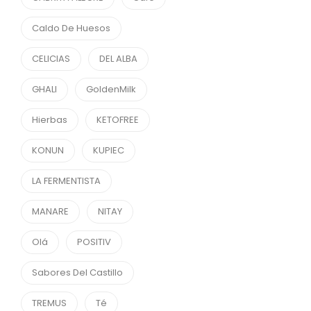
Caldo De Huesos
CELICIAS
DEL ALBA
GHALI
GoldenMilk
Hierbas
KETOFREE
KONUN
KUPIEC
LA FERMENTISTA
MANARE
NITAY
Olá
POSITIV
Sabores Del Castillo
TREMUS
Té