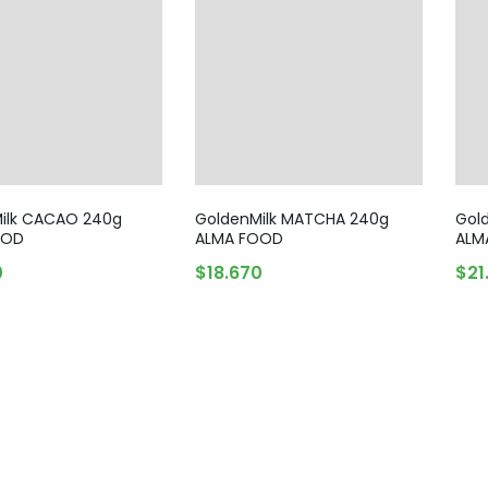
Legumbres
Vegana
Pan y Tortillas
Pastas
ilk CACAO 240g
GoldenMilk MATCHA 240g
Gol
OOD
ALMA FOOD
ALM
AGREGAR AL CARRITO
AGREGAR AL CARRITO
0
$
18.670
$
21