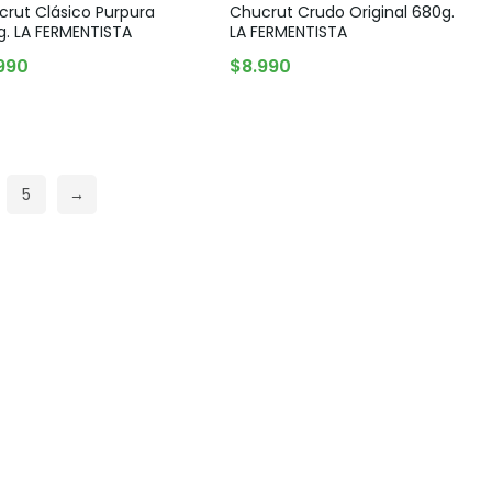
rut Clásico Purpura
Chucrut Crudo Original 680g.
g. LA FERMENTISTA
LA FERMENTISTA
990
$
8.990
AGREGAR AL CARRITO
AGOTADO
5
→