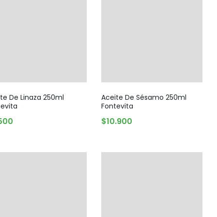
Snack, golosinas saludables
te De Linaza 250ml
Aceite De Sésamo 250ml
evita
Fontevita
500
$
10.900
AGREGAR AL CARRITO
AGREGAR AL CARRITO