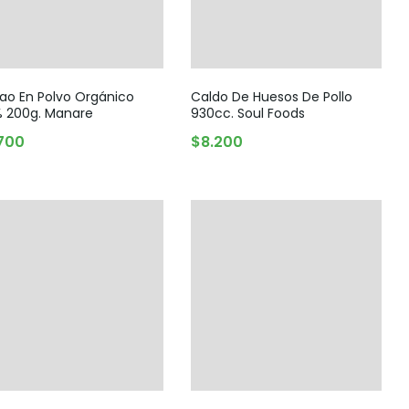
ao En Polvo Orgánico
Caldo De Huesos De Pollo
% 200g. Manare
930cc. Soul Foods
700
$
8.200
AGREGAR AL CARRITO
AGREGAR AL CARRITO