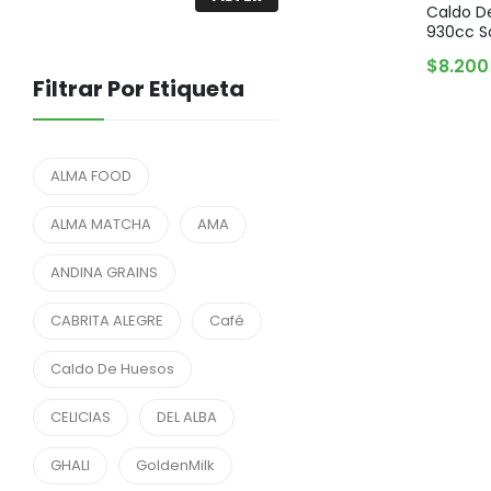
Caldo D
930cc S
$
8.200
Filtrar Por Etiqueta
ALMA FOOD
ALMA MATCHA
AMA
ANDINA GRAINS
CABRITA ALEGRE
Café
Caldo De Huesos
CELICIAS
DEL ALBA
GHALI
GoldenMilk