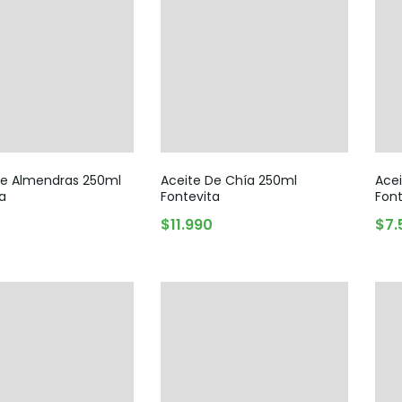
Legumbres
Vegana
Pan y Tortillas
Pastas
De Almendras 250ml
Aceite De Chía 250ml
Acei
a
Fontevita
Font
$
11.990
$
7.
AGREGAR AL CARRITO
AGREGAR AL CARRITO