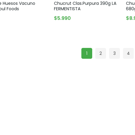
e Huesos Vacuno
Chucrut Clas.Purpura 390g LA
Chuc
oul Foods
FERMENTISTA
680
$
5.990
$
8.
AGREGAR AL CARRITO
AGREGAR AL CARRITO
1
2
3
4