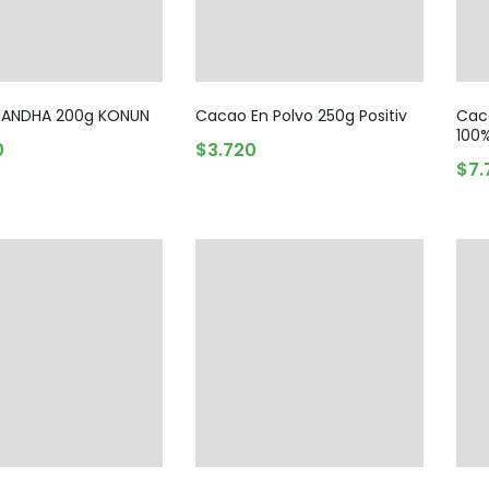
ANDHA 200g KONUN
Cacao En Polvo 250g Positiv
Cac
100
0
$
3.720
TADO
AGREGAR AL CARRITO
$
7.