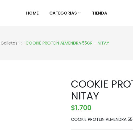
HOME
CATEGORÍAS
TIENDA
ALIMENTOS NATURALES &
DIETAS &
 Galletas
COOKIE PROTEIN ALMENDRA 55GR – NITAY
DESPENSA
ESPECIAL
Ver Todos
Ver Todo
Aceites y vinagres
Celiaca(S
COOKIE PRO
Algas
Diabétic
Aliños/Condimentos
KETO
NITAY
Granos y Cereal
Orgánico
$
1.700
Granel
Sistema 
Harinas
Súper al
COOKIE PROTEIN ALMENDRA 55
Huevos Felices
Supleme