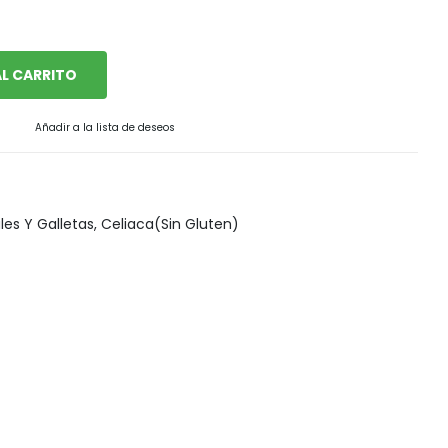
Snack, golosinas saludables
L CARRITO
Añadir a la lista de deseos
les Y Galletas
,
Celiaca(Sin Gluten)