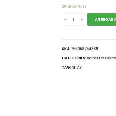
Legumbres
Vegana
26 disponibles
Pan y Tortillas
AGREGAR A
Pastas
SKU:
756058754388
CATEGORIES:
Barras De Cerea
TAG:
NITAY