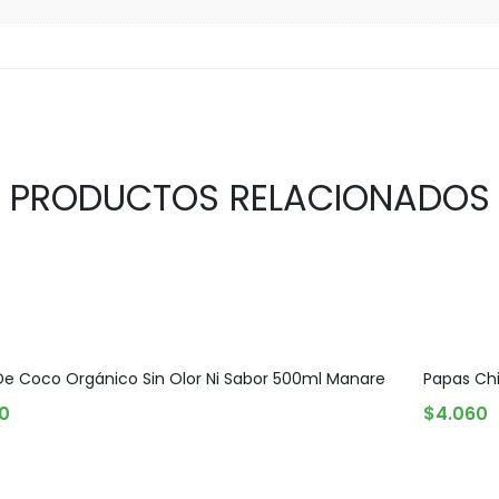
PRODUCTOS RELACIONADOS
De Coco Orgánico Sin Olor Ni Sabor 500ml Manare
Papas Chi
AR AL CARRITO
AGOTADO
00
$
4.060