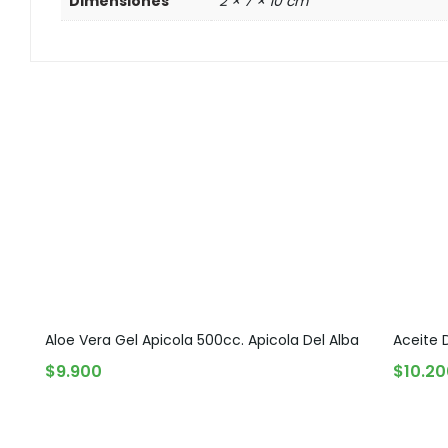
Dimensiones
2 × 7 × 10 cm
Aloe Vera Gel Apicola 500cc. Apicola Del Alba
Aceite 
AGREGAR AL CARRITO
AGREG
$
9.900
$
10.2