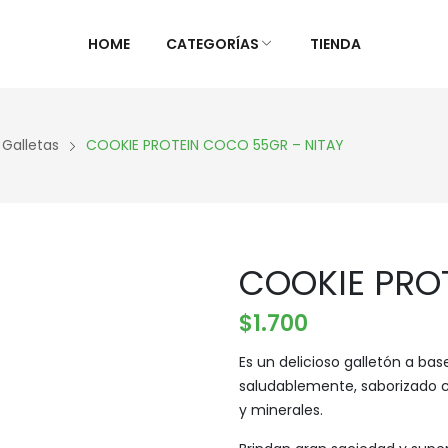
HOME
CATEGORÍAS
TIENDA
ALIMENTOS NATURALES &
DIETAS &
 Galletas
COOKIE PROTEIN COCO 55GR – NITAY
DESPENSA
ESPECIAL
Ver Todos
Ver Todo
Aceites y vinagres
Celiaca(S
COOKIE PRO
Algas
Diabétic
Aliños/Condimentos
KETO
$
1.700
Granos y Cereal
Orgánico
Es un delicioso galletón a ba
Granel
Sistema 
saludablemente, saborizado 
Harinas
Súper al
y minerales.
Huevos Felices
Supleme