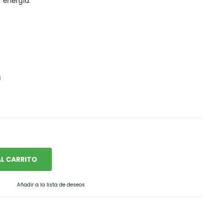
 energía.
Snack, golosinas saludables
s
L CARRITO
Añadir a la lista de deseos