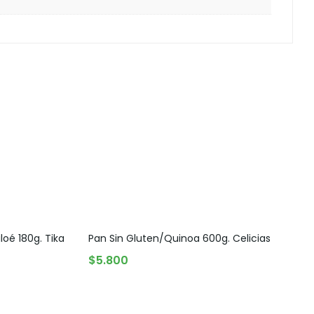
loé 180g. Tika
Pan Sin Gluten/Quinoa 600g. Celicias
Kom
AGREGAR AL CARRITO
A
$
5.800
$
2