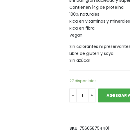
Brindan gran saciedad y super
Legumbres
Vegana
Contienen 14g de proteína
Pan y Tortillas
100% naturales
Rica en vitaminas y minerales
Pastas
Rica en fibra
Vegan
Sin colorantes ni preservante
Libre de gluten y soya
Sin azúcar
27 disponibles
AGREGAR A
SKU:
756058754401