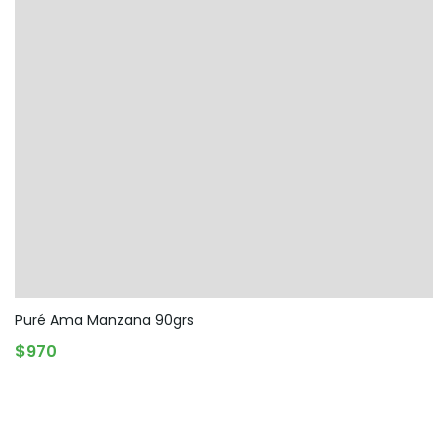
Puré Ama Manzana 90grs
AGREGAR AL CARRITO
$
970