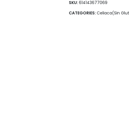
SKU:
614143677069
Legumbres
Vegana
CATEGORIES:
Celiaca(Sin Glu
Pan y Tortillas
Pastas