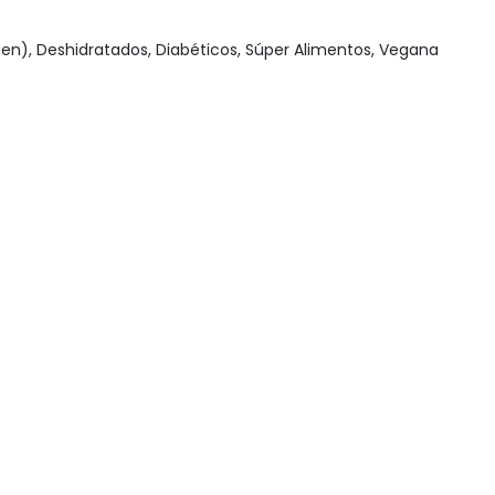
Snack, golosinas saludables
ten)
,
Deshidratados
,
Diabéticos
,
Súper Alimentos
,
Vegana