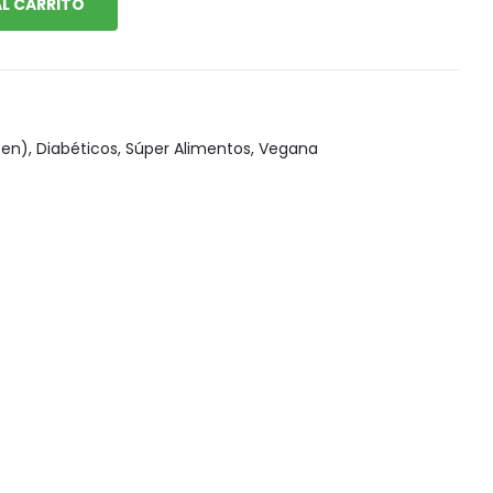
L CARRITO
Snack, golosinas saludables
ten)
,
Diabéticos
,
Súper Alimentos
,
Vegana