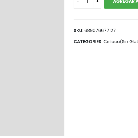
AGREGAR A
Legumbres
Vegana
Pan y Tortillas
Pastas
SKU:
689076677127
CATEGORIES:
Celiaca(Sin Glu