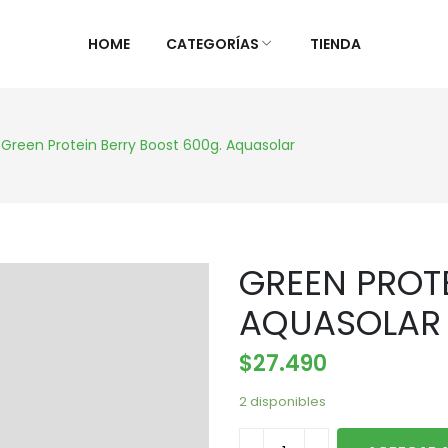
HOME
CATEGORÍAS
TIENDA
ALIMENTOS NATURALES &
DIETAS &
Green Protein Berry Boost 600g. Aquasolar
DESPENSA
ESPECIAL
Ver Todos
Ver Todo
Aceites y vinagres
Celiaca(S
GREEN PROT
Algas
Diabétic
Aliños/Condimentos
KETO
AQUASOLAR
Granos y Cereal
Orgánico
$
27.490
Granel
Sistema 
Harinas
Súper al
2 disponibles
Huevos Felices
Supleme