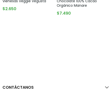
Vienesas Veggie Vegusta
Chocolate 100% Cacao
Orgánico Manare
AGREGAR AL CARRITO
$
2.650
AGREGAR AL CARRITO
$
7.490
CONTÁCTANOS