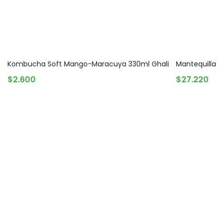
Kombucha Soft Mango-Maracuya 330ml Ghali
Mantequilla 
AGREGAR AL CARRITO
AGREGAR A
$
2.600
$
27.220