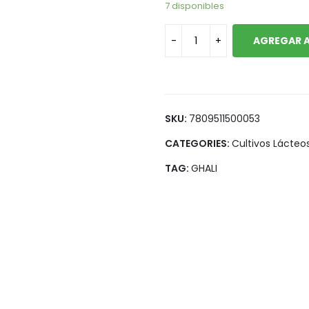
7 disponibles
Legumbres
Vegana
Pan y Tortillas
AGREGAR A
Pastas
SKU:
7809511500053
CATEGORIES:
Cultivos Lácteo
TAG:
GHALI