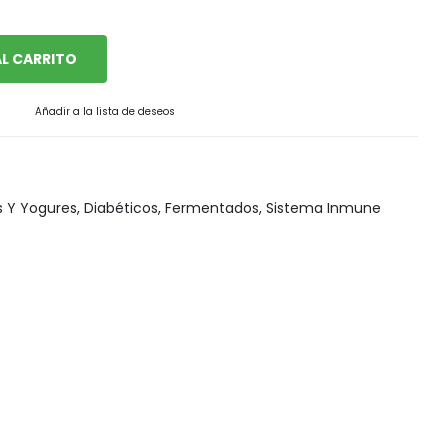
Snack, golosinas saludables
L CARRITO
Añadir a la lista de deseos
s Y Yogures
,
Diabéticos
,
Fermentados
,
Sistema Inmune