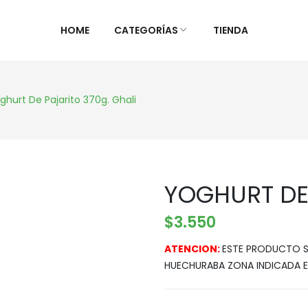
HOME
CATEGORÍAS
TIENDA
ALIMENTOS NATURALES &
DIETAS &
ghurt De Pajarito 370g. Ghali
DESPENSA
ESPECIAL
Ver Todos
Ver Todo
Aceites y vinagres
Celiaca(S
YOGHURT DE 
Algas
Diabétic
Aliños/Condimentos
KETO
$
3.550
Granos y Cereal
Orgánico
ATENCION:
ESTE PRODUCTO SO
Granel
Sistema 
HUECHURABA ZONA INDICADA E
Harinas
Súper al
Huevos Felices
Supleme