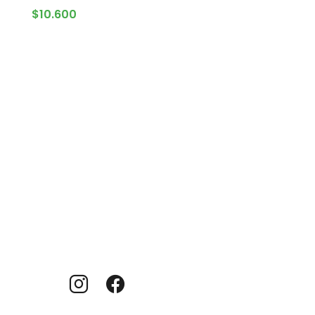
$
10.600
AGREGAR AL CARRITO