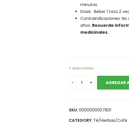
Legumbres
Vegana
minutos.
Dosis: Beber 1 taza 2 vec
Pan y Tortillas
Contraindicaciones: No 
Pastas
años.
Recuerde inform
medicinales.
3 disponibles
AGREGAR A
SKU:
0000000007801
CATEGORY:
Té/Hierbas/Café