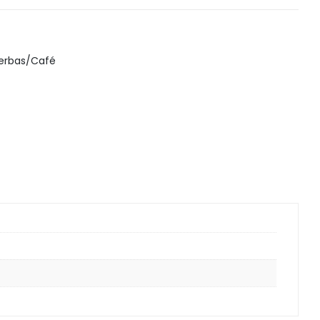
Snack, golosinas saludables
erbas/Café