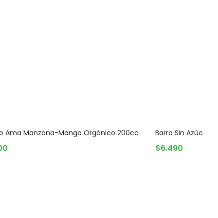
o Ama Manzana-Mango Orgánico 200cc
Barra Sin Azúcar 
GREGAR AL CARRITO
AGREGAR AL CARR
00
$
6.490