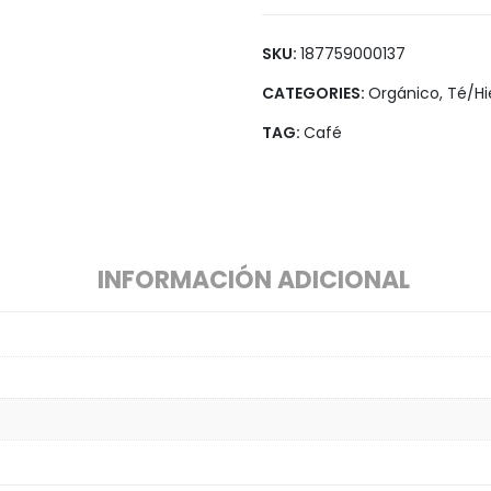
Legumbres
Vegana
Pan y Tortillas
SKU:
187759000137
Pastas
CATEGORIES:
Orgánico
,
Té/Hi
TAG:
Café
INFORMACIÓN ADICIONAL