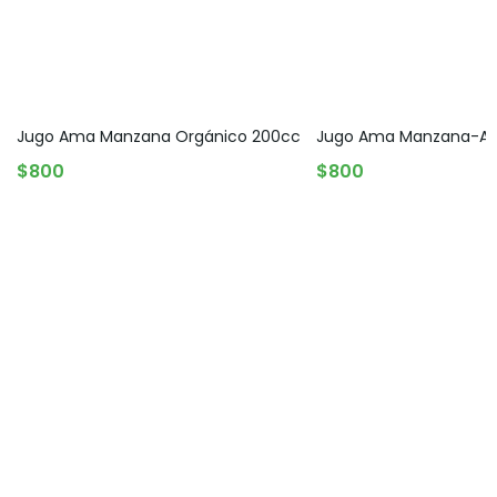
Jugo Ama Manzana Orgánico 200cc
Jugo Ama Manzana-Ar
AGREGAR AL CARRITO
AGREGAR AL CARRITO
$
800
$
800