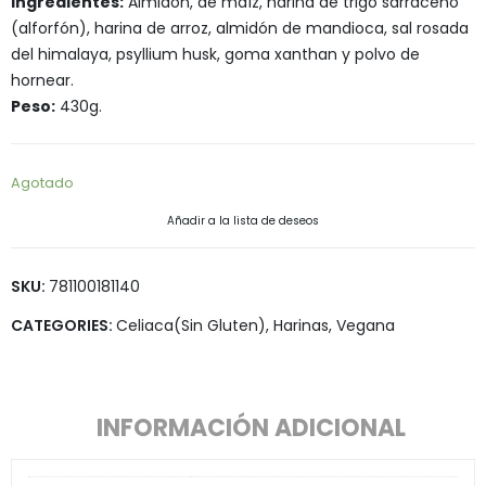
Ingredientes:
Almidón, de maíz, harina de trigo sarraceno
(alforfón), harina de arroz, almidón de mandioca, sal rosada
del himalaya, psyllium husk, goma xanthan y polvo de
hornear.
Peso:
430g.
Agotado
Añadir a la lista de deseos
SKU:
781100181140
CATEGORIES:
Celiaca(Sin Gluten)
,
Harinas
,
Vegana
INFORMACIÓN ADICIONAL