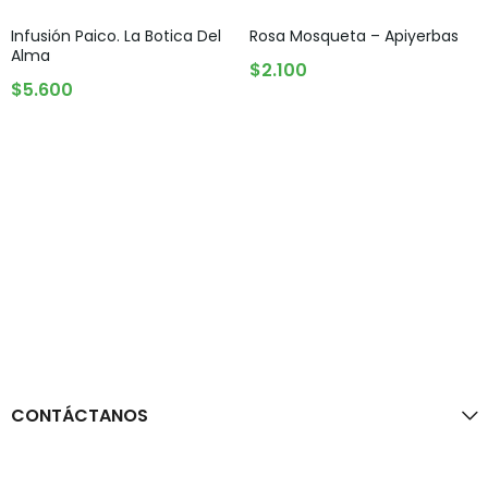
Infusión Paico. La Botica Del
Rosa Mosqueta – Apiyerbas
Alma
AGOTADO
$
2.100
AGREGAR AL CARRITO
$
5.600
CONTÁCTANOS