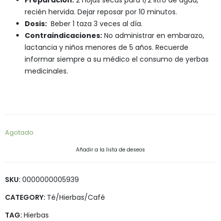
Preparación:
2 hojas secas para 1/2 litro de agua,
recién hervida. Dejar reposar por 10 minutos.
Dosis:
Beber 1 taza 3 veces al día.
Contraindicaciones:
No administrar en embarazo,
lactancia y niños menores de 5 años. Recuerde
informar siempre a su médico el consumo de yerbas
medicinales.
Agotado
Añadir a la lista de deseos
SKU:
0000000005939
CATEGORY:
Té/Hierbas/Café
TAG:
Hierbas