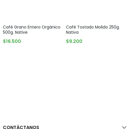
Café Grano Entero Orgánico
Café Tostado Molido 250g.
500g. Native
Nativa
AGOTADO
AGREGAR AL CARRITO
$
16.500
$
9.200
CONTÁCTANOS