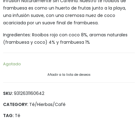
Infusión Naturalmente Sin Cafeína. Nuestro té rooibos de
frambuesa es como un huerto de frutas junto a la playa,
una infusión suave, con una cremosa nuez de coco
acariciada por un suave final de frambuesa.
Ingredientes: Rooibos rojo con coco 8%, aromas naturales
(frambuesa y coco) 4% y frambuesa 1%
Agotado
Añadir a la lista de deseos
SKU:
9312631160642
CATEGORY:
Té/Hierbas/Café
TAG:
Té