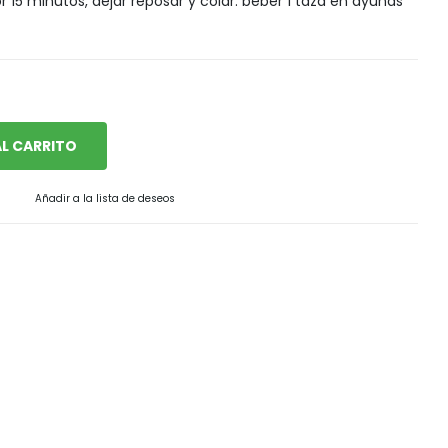
or 15 minutos, dejar reposar y colar. beber 1 taza en ayunas
L CARRITO
Añadir a la lista de deseos