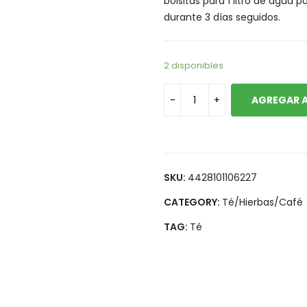
bolsitas para 1 litro de agua p
Snack, golosinas saludables
durante 3 días seguidos.
2 disponibles
AGREGAR A
SKU:
4428101106227
CATEGORY:
Té/Hierbas/Café
TAG:
Té