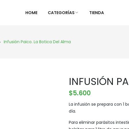
HOME
CATEGORÍAS
TIENDA
SNACKS, DULCES Y UNTABLES
REFRIGERADOS Y
Infusión Paico. La Botica Del Alma
CONGELADOS
Ver Todos
Ver Todos
Alimentos infantiles
Cultivos lácteos y yogures
Barras de Cereales y Galletas
INFUSIÓN PA
Carnes Vegetales
Chocolates y Cacaos
Congelados
Endulzantes y miel
$
5.600
Fermentados
Frutos Secos y Semillas
La infusión se prepara con 1 b
Helados y Postres
Mantequillas y Aderezos
día.
Pizzas y empanadas
Mermeladas y Conservas
Para eliminar parásitos intest
Quesos
Productos apícola