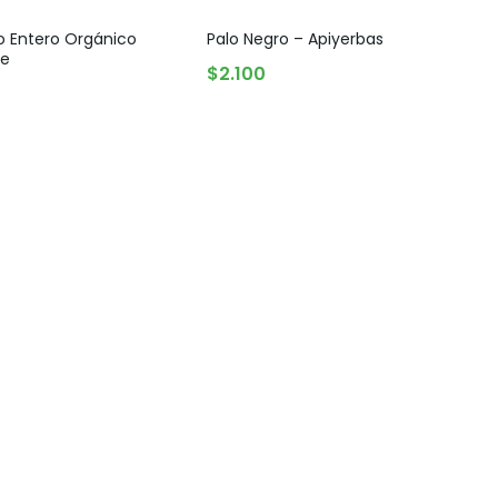
 Entero Orgánico
Palo Negro – Apiyerbas
ve
AGREGAR AL CARRITO
$
2.100
ADO