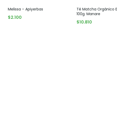
Melissa – Apiyerbas
Té Matcha Orgánico E
100g. Manare
AGREGAR AL CARRITO
$
2.100
AGREGAR AL CARRITO
$
10.810