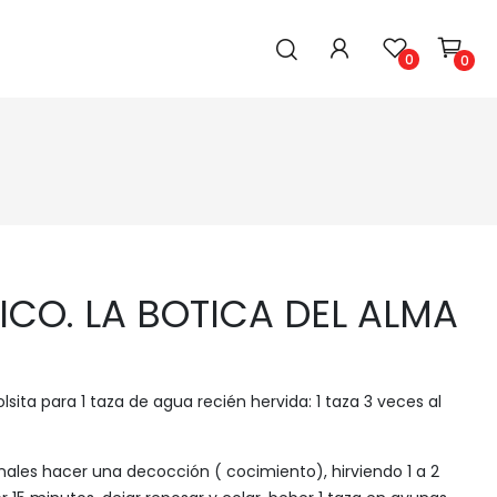
0
0
BEBIDAS, LECHES E INFUSIONES
CUIDADO PERSONAL Y HOGAR
Ver Todos
Ver Todo
Aguas, jugos, bebidas
Aceites Esenciales
Té/Hierbas/Café
Accesorios para hogar
ICO. LA BOTICA DEL ALMA
Leches
Cabello
Higiene personal
Limpieza Bucal
olsita para 1 taza de agua recién hervida: 1 taza 3 veces al
Limpieza para hogar
Mujer
inales hacer una decocción ( cocimiento), hirviendo 1 a 2
Piel