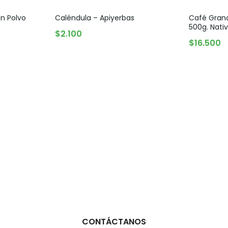
n Polvo
Caléndula – Apiyerbas
Café Grano
500g. Nati
AGOTADO
$
2.100
AGOT
$
16.500
CONTÁCTANOS