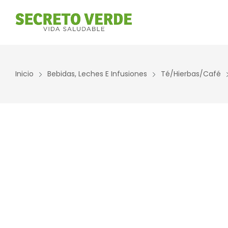
ALIMENTOS NATURALES &
DIETAS & NECESIDADES
Inicio
Bebidas, Leches E Infusiones
Té/Hierbas/Café
DESPENSA
ESPECIALES
Ver Todos
Ver Todos
Aceites y vinagres
Celiaca(Sin gluten)
Algas
Diabéticos
Aliños/Condimentos
KETO
Granos y Cereal
Orgánico
Granel
Sistema Inmune
Harinas
Súper alimentos
Huevos Felices
Suplementos