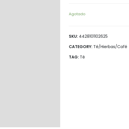
Legumbres
Vegana
Pan y Tortillas
Agotado
Pastas
SKU:
4428101102625
CATEGORY:
Té/Hierbas/Café
TAG:
Té