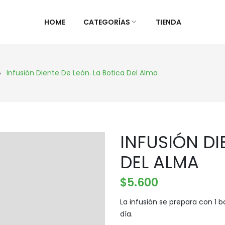
HOME
CATEGORÍAS
TIENDA
ALIMENTOS NATURALES &
DIETAS &
Infusión Diente De León. La Botica Del Alma
DESPENSA
ESPECIAL
Ver Todos
Ver Todo
Aceites y vinagres
Celiaca(S
INFUSIÓN DI
Algas
Diabétic
Aliños/Condimentos
KETO
DEL ALMA
Granos y Cereal
Orgánico
$
5.600
Granel
Sistema 
Harinas
Súper al
La infusión se prepara con 1 b
día.
Huevos Felices
Supleme