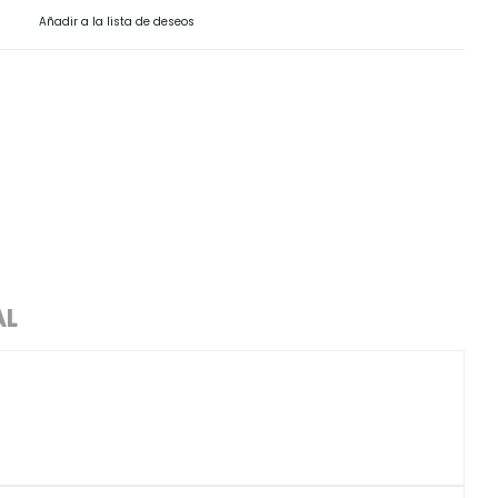
Snack, golosinas saludables
Añadir a la lista de deseos
AL