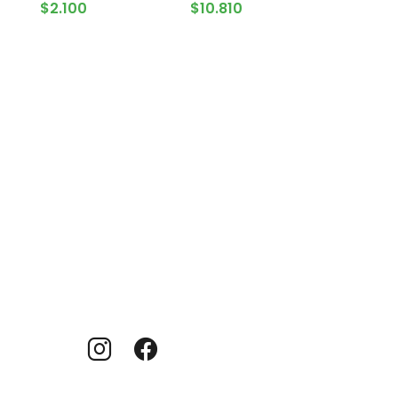
AGOTADO
AGREGAR AL CARRITO
$
2.100
$
10.810