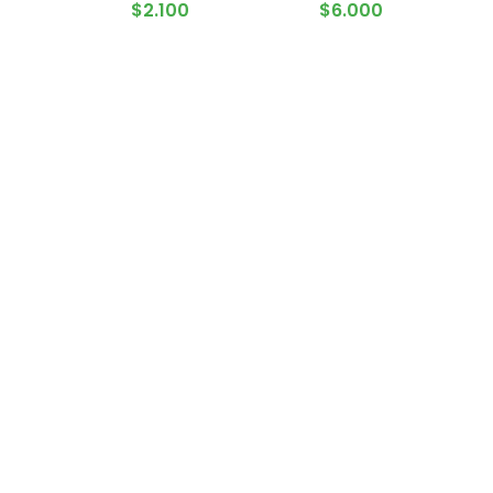
AGOTADO
AGREGAR AL CARRITO
$
2.100
$
6.000