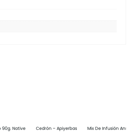
 90g. Native
Cedrón – Apiyerbas
Mix De Infusión Ansied