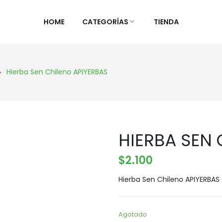
HOME
CATEGORÍAS
TIENDA
ALIMENTOS NATURALES &
DIETAS &
Hierba Sen Chileno APIYERBAS
DESPENSA
ESPECIAL
Ver Todos
Ver Todo
Aceites y vinagres
Celiaca(S
HIERBA SEN 
Algas
Diabétic
Aliños/Condimentos
KETO
$
2.100
Granos y Cereal
Orgánico
Hierba Sen Chileno APIYERBAS
Granel
Sistema 
Harinas
Súper al
Huevos Felices
Supleme
Agotado