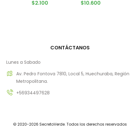
AGREGAR AL CARRITO
AGREGAR AL CARRITO
$
2.100
$
10.600
CONTÁCTANOS
Lunes a Sabado
Av. Pedro Fontova 7810, Local 5, Huechuraba, Región
Metropolitana.
+56934497628
© 2020-2026 SecretoVerde. Todos los derechos reservados