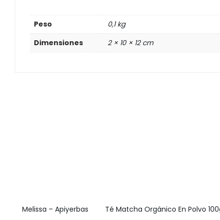
Peso
0,1 kg
Dimensiones
2 × 10 × 12 cm
Melissa – Apiyerbas
Té Matcha Orgánico En Polvo 100