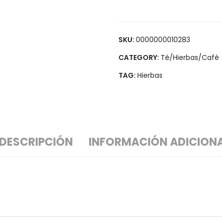
Legumbres
Vegana
Pan y Tortillas
Pastas
SKU:
0000000010283
CATEGORY:
Té/Hierbas/Café
TAG:
Hierbas
DESCRIPCIÓN
INFORMACIÓN ADICION