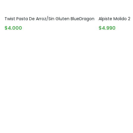
Twist Pasta De Arroz/Sin Gluten BlueDragon
Alpiste Molido 25
AGREGAR AL CARRITO
AGREGAR AL C
$
4.000
$
4.990