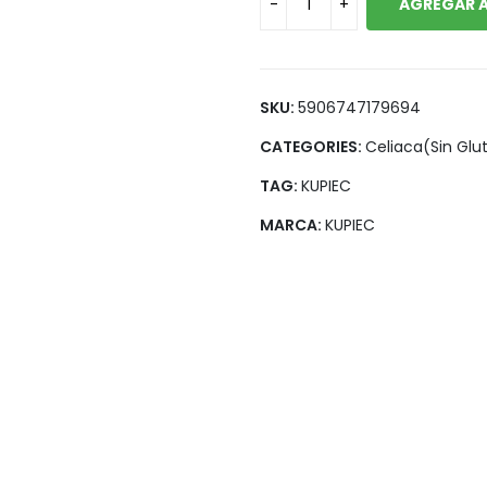
AGREGAR A
Legumbres
Vegana
Pan y Tortillas
Pastas
SKU:
5906747179694
CATEGORIES:
Celiaca(Sin Glu
TAG:
KUPIEC
MARCA:
KUPIEC