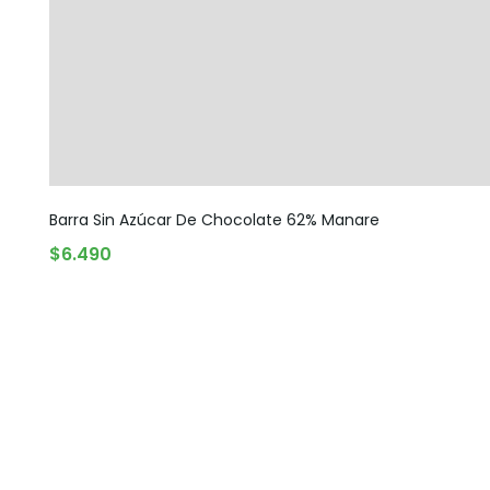
Barra Sin Azúcar De Chocolate 62% Manare
$
6.490
AGREGAR AL CARRITO