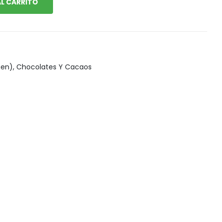
L CARRITO
Snack, golosinas saludables
ten)
,
Chocolates Y Cacaos