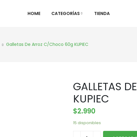
HOME
CATEGORÍAS
TIENDA
ALIMENTOS NATURALES &
DIETAS 
Galletas De Arroz C/choco 60g KUPIEC
DESPENSA
ESPECIA
Ver Todos
Ver Todo
Aceites y vinagres
Celiaca(
GALLETAS D
Algas
Diabétic
Aliños/Condimentos
KETO
KUPIEC
Granos y Cereal
Orgánic
$
2.990
Granel
Sistema
Harinas
Súper al
15 disponibles
Huevos Felices
Supleme