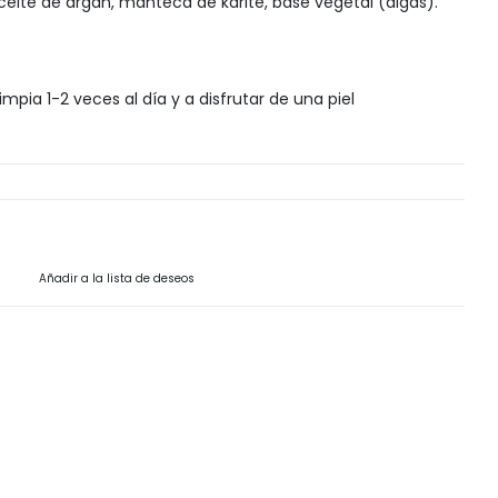
eite de argan, manteca de karité, base vegetal (algas).
Snack, golosinas saludables
.
limpia 1-2 veces al día y a disfrutar de una piel
Añadir a la lista de deseos