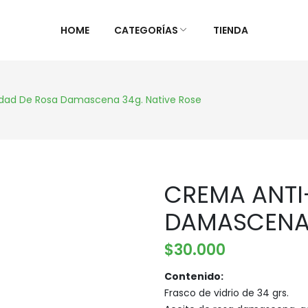
HOME
CATEGORÍAS
TIENDA
ALIMENTOS NATURALES &
DIETAS &
dad De Rosa Damascena 34g. Native Rose
DESPENSA
ESPECIAL
Ver Todos
Ver Todo
Aceites y vinagres
Celiaca(S
CREMA ANTI
Algas
Diabétic
Aliños/Condimentos
KETO
DAMASCENA 
Granos y Cereal
Orgánico
$
30.000
Granel
Sistema 
Harinas
Súper al
Contenido:
Frasco de vidrio de 34 grs.
Huevos Felices
Supleme