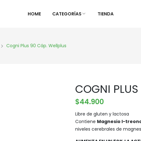
HOME
CATEGORÍAS
TIENDA
ALIMENTOS NATURALES &
DIETAS &
Cogni Plus 90 Cáp. Wellplus
DESPENSA
ESPECIAL
Ver Todos
Ver Todo
Aceites y vinagres
Celiaca(S
COGNI PLUS 
Algas
Diabétic
Aliños/Condimentos
KETO
$
44.900
Granos y Cereal
Orgánico
Libre de gluten y lactosa
Granel
Sistema 
Contiene
Magnesio l-treon
Harinas
Súper al
niveles cerebrales de magnesi
Huevos Felices
Supleme