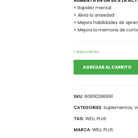
AUMENTA EN UN 50% LA ACT
Legumbres
Vegana
+ Rapidez mental
Pan y Tortillas
+ Alivia la ansiedad
+ Mejora habilidades de apren
Pastas
+ Mejora la memoria de corto 
1 disponibles
AGREGAR AL CARRITO
SKU:
606110296991
CATEGORIES:
Suplementos
,
V
TAG:
WELL PLUS
MARCA:
WELL PLUS