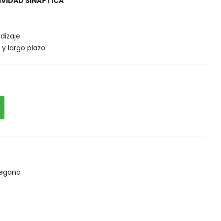
IVIDAD SINÁPTICA
Snack, golosinas saludables
dizaje
y largo plazo
egana