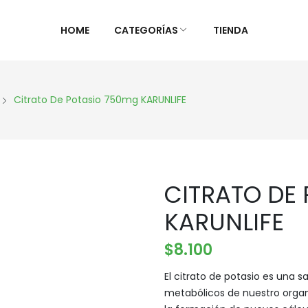
HOME
CATEGORÍAS
TIENDA
ALIMENTOS NATURALES &
DIETAS &
Citrato De Potasio 750mg KARUNLIFE
DESPENSA
ESPECIAL
Ver Todos
Ver Todo
Aceites y vinagres
Celiaca(S
CITRATO DE
Algas
Diabétic
Aliños/Condimentos
KETO
KARUNLIFE
Granos y Cereal
Orgánico
$
8.100
Granel
Sistema 
Harinas
Súper al
El citrato de potasio es una sa
metabólicos de nuestro organi
Huevos Felices
Supleme