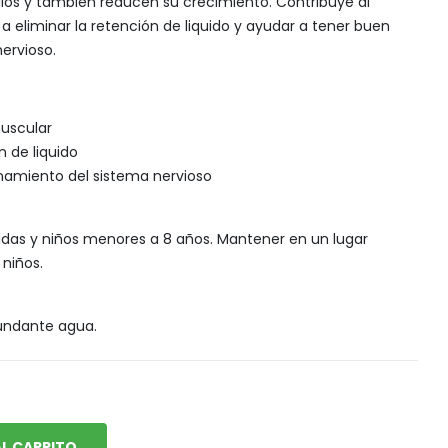
ulos y también reducen su crecimiento. Contribuye al
Snack, golosinas saludables
 eliminar la retención de liquido y ayudar a tener buen
ervioso.
muscular
n de liquido
namiento del sistema nervioso
as y niños menores a 8 años. Mantener en un lugar
 niños.
bundante agua.
L CARRITO