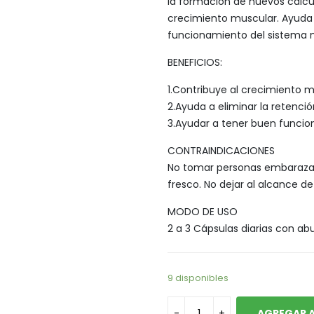
la formación de nuevos cálc
Legumbres
Vegana
crecimiento muscular. Ayuda a
Pan y Tortillas
funcionamiento del sistema n
Pastas
BENEFICIOS:
1.Contribuye al crecimiento 
2.Ayuda a eliminar la retenció
3.Ayudar a tener buen funcio
CONTRAINDICACIONES
No tomar personas embarazad
fresco. No dejar al alcance de
MODO DE USO
2 a 3 Cápsulas diarias con a
9 disponibles
AGREGAR A