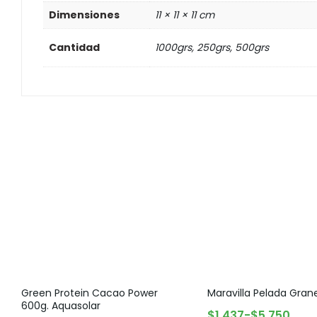
Dimensiones
11 × 11 × 11 cm
Cantidad
1000grs, 250grs, 500grs
Green Protein Cacao Power
Maravilla Pelada Grane
600g. Aquasolar
SELECCIONAR OPCIONES
$
1.437
-
$
5.750