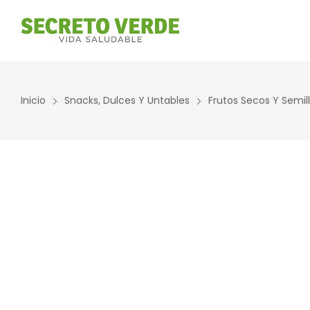
ALIMENTOS NATURALES &
DIETAS & NECESIDADES
Inicio
Snacks, Dulces Y Untables
Frutos Secos Y Semil
DESPENSA
ESPECIALES
Ver Todos
Ver Todos
Aceites y vinagres
Celiaca(Sin gluten)
Algas
Diabéticos
Aliños/Condimentos
KETO
Granos y Cereal
Orgánico
Granel
Sistema Inmune
Harinas
Súper alimentos
Huevos Felices
Suplementos