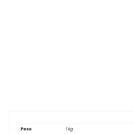
Legumbres
Vegana
Pan y Tortillas
Pastas
Peso
1 kg