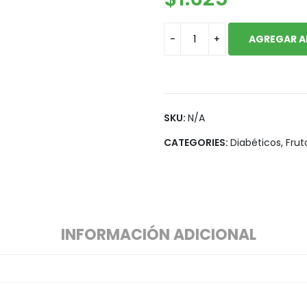
$6.500
Snack, golosinas saludables
AGREGAR A
SKU:
N/A
CATEGORIES:
Diabéticos
,
Frut
INFORMACIÓN ADICIONAL