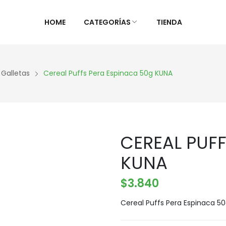
HOME
CATEGORÍAS
TIENDA
ALIMENTOS NATURALES &
DIETAS &
 Galletas
Cereal Puffs Pera Espinaca 50g KUNA
DESPENSA
ESPECIAL
Ver Todos
Ver Todo
Aceites y vinagres
Celiaca(S
CEREAL PUF
Algas
Diabétic
Aliños/Condimentos
KETO
KUNA
Granos y Cereal
Orgánico
$
3.840
Granel
Sistema 
Harinas
Súper al
Cereal Puffs Pera Espinaca 5
Huevos Felices
Supleme