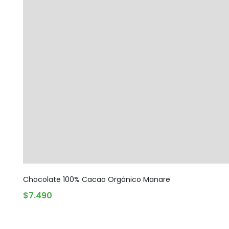
Chocolate 100% Cacao Orgánico Manare
$
7.490
AGREGAR AL CARRITO