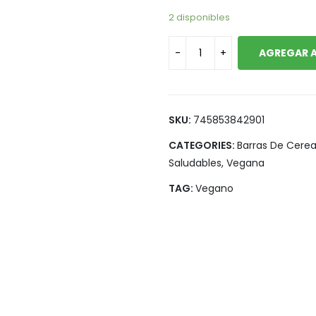
Legumbres
Vegana
2 disponibles
Pan y Tortillas
AGREGAR A
Pastas
SKU:
745853842901
CATEGORIES:
Barras De Cerea
Saludables
,
Vegana
TAG:
Vegano