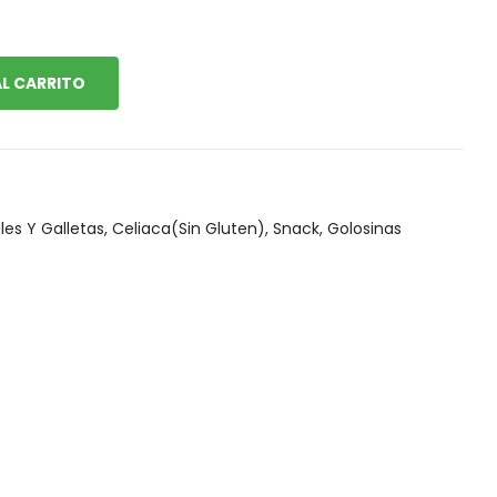
Snack, golosinas saludables
L CARRITO
les Y Galletas
,
Celiaca(Sin Gluten)
,
Snack, Golosinas