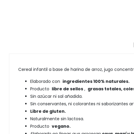
Cereal infantil a base de harina de arroz, jugo conce
Elaborado con
ingredientes 100% naturales.
Producto
libre de sellos
,
grasas totales, cole
Sin azúcar ni sal añadida.
Sin conservantes, ni colorantes ni saborizantes arti
Libre de gluten.
Naturalmente sin lactosa.
Producto
vegano.
Elaborado en lineas que procesan
soya, maní y l