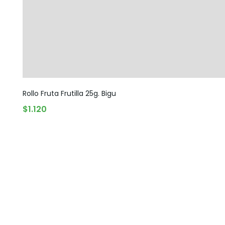
Rollo Fruta Frutilla 25g. Bigu
$
1.120
AGREGAR AL CARRITO