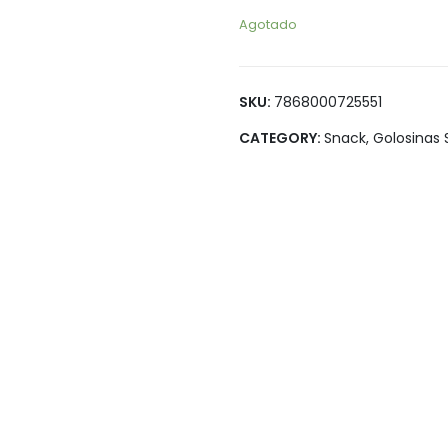
Legumbres
Vegana
Agotado
Pan y Tortillas
Pastas
SKU:
7868000725551
CATEGORY:
Snack, Golosinas 