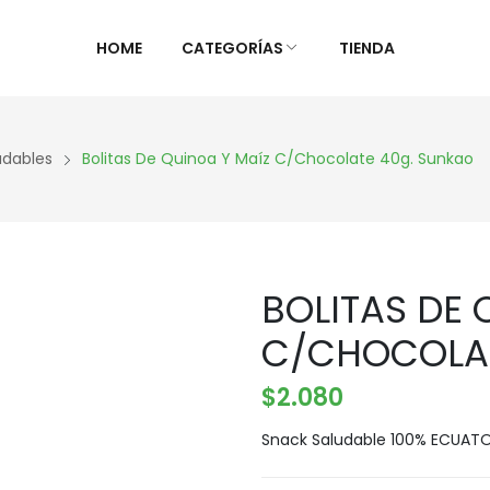
HOME
CATEGORÍAS
TIENDA
ALIMENTOS NATURALES &
DIETAS &
udables
Bolitas De Quinoa Y Maíz C/Chocolate 40g. Sunkao
DESPENSA
ESPECIAL
Ver Todos
Ver Todo
Aceites y vinagres
Celiaca(S
BOLITAS DE 
Algas
Diabétic
Aliños/Condimentos
KETO
C/CHOCOLAT
Granos y Cereal
Orgánico
$
2.080
Granel
Sistema 
Harinas
Súper al
Snack Saludable 100% ECUAT
Huevos Felices
Supleme