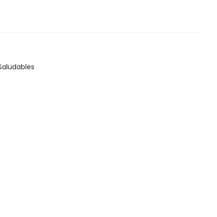
Snack, golosinas saludables
Saludables