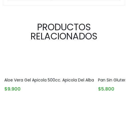
PRODUCTOS
RELACIONADOS
Aloe Vera Gel Apicola 500cc. Apicola Del Alba
Pan Sin Gluten
AGREGAR AL CARRITO
AGREGAR AL 
$
9.900
$
5.800