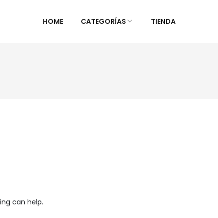
HOME
CATEGORÍAS
TIENDA
ALIMENTOS NATURALES &
DIETAS &
DESPENSA
ESPECIAL
Ver Todos
Ver Todo
Aceites y vinagres
Celiaca(S
Algas
Diabétic
Aliños/Condimentos
KETO
Granos y Cereal
Orgánico
Granel
Sistema 
Harinas
Súper al
ing can help.
Huevos Felices
Supleme