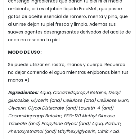
contenga ingredientes que dañan tu piel ni el medio
ambiente, así es el jabón líquido FreeMet, que posee
gotas de aceite esencial de romero, menta y pino, que
al unirse dejan tu piel fresca y limpia. Además sus
suaves agentes desengrasantes derivados del aceite de
coco no resecan tu piel.
MODO DE USO:
Se puede utilizar en rostro, manos y cuerpo. Recuerda
no dejar corriendo el agua mientras enjabonas bien tus
manos =)
Ingredientes:
Aqua, Cocamidopropyl Betaine, Decyl
glucoside, Glycerin (and) Cellulose (and) Cellulose Gum,
Glycerin, Glycol Distearate (and) Laureth-4 (and)
Cocamidopropyl Betaine, PEG-120 Methyl Glucose
Trioleate (and) Propylene Glycol (and) Aqua, Parfum,
Phenoxyethanol (and) Ethylhexylglycerin, Citric Acid.