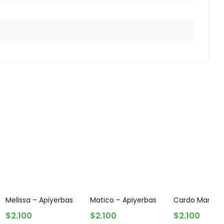
Melissa – Apiyerbas
Matico – Apiyerbas
Cardo Mariano
AGOTADO
AGOTADO
AGOTADO
$
2.100
$
2.100
$
2.100