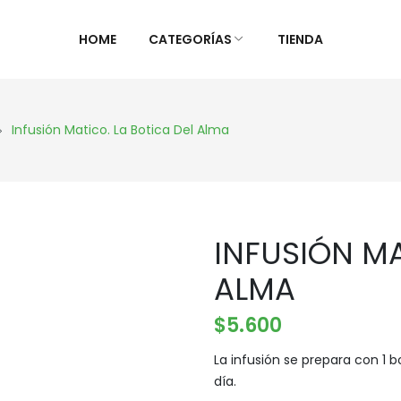
HOME
CATEGORÍAS
TIENDA
ALIMENTOS NATURALES &
DIETAS &
Infusión Matico. La Botica Del Alma
DESPENSA
ESPECIAL
Ver Todos
Ver Todo
Aceites y vinagres
Celiaca(S
INFUSIÓN MA
Algas
Diabétic
Aliños/Condimentos
KETO
ALMA
Granos y Cereal
Orgánico
$
5.600
Granel
Sistema 
Harinas
Súper al
La infusión se prepara con 1 b
día.
Huevos Felices
Supleme