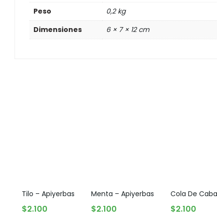
Peso
0,2 kg
Dimensiones
6 × 7 × 12 cm
Tilo – Apiyerbas
Menta – Apiyerbas
Cola De Cabal
AGOTADO
AGREGAR AL CARRITO
AGREGAR AL CARRITO
$
2.100
$
2.100
$
2.100