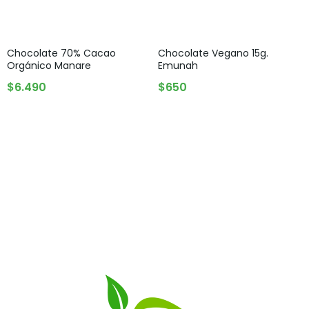
Chocolate 70% Cacao
Chocolate Vegano 15g.
Orgánico Manare
Emunah
AGREGAR AL CARRITO
AGREGAR AL CARRITO
$
6.490
$
650