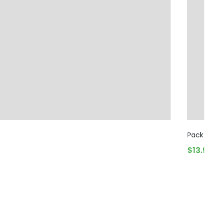
Pack Dúo 
$
13.990
AGREGA