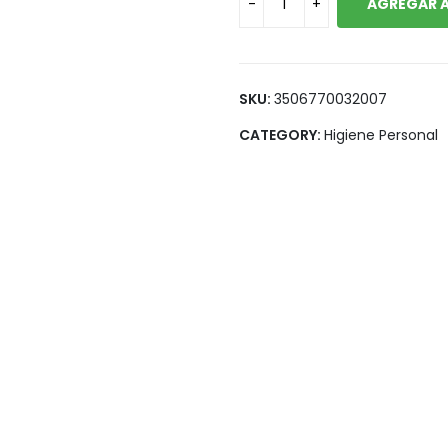
AGREGAR A
Legumbres
Vegana
Pan y Tortillas
Pastas
SKU:
3506770032007
CATEGORY:
Higiene Personal