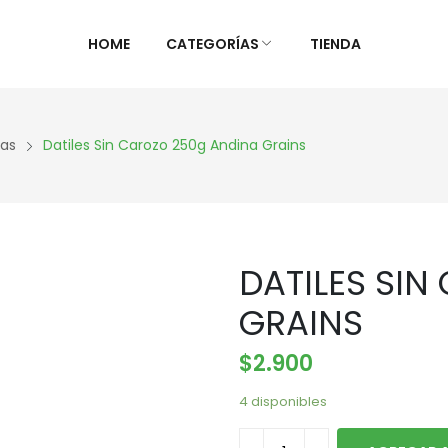
HOME
CATEGORÍAS
TIENDA
ALIMENTOS NATURALES &
DIETAS &
las
Datiles Sin Carozo 250g Andina Grains
DESPENSA
ESPECIAL
Ver Todos
Ver Todo
Aceites y vinagres
Celiaca(S
DATILES SI
Algas
Diabétic
Aliños/Condimentos
KETO
GRAINS
Granos y Cereal
Orgánico
$
2.900
Granel
Sistema 
Harinas
Súper al
4 disponibles
Huevos Felices
Supleme