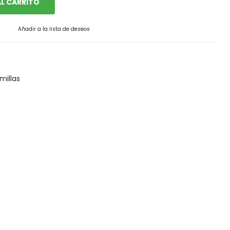
L CARRITO
Snack, golosinas saludables
Añadir a la lista de deseos
millas