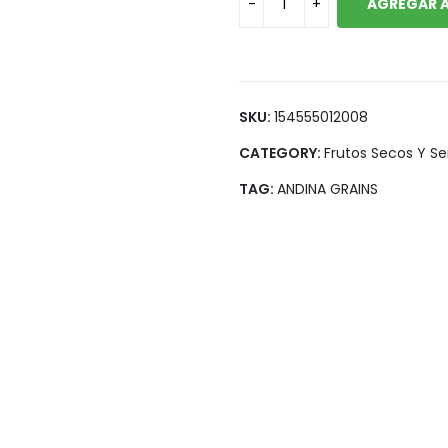
AGREGAR A
Legumbres
Vegana
Pan y Tortillas
Pastas
SKU:
154555012008
CATEGORY:
Frutos Secos Y Se
TAG:
ANDINA GRAINS