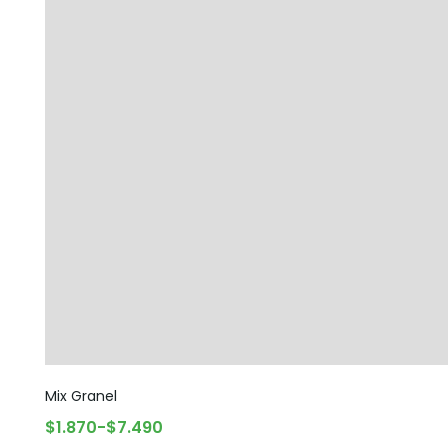
Mix Granel
SELECCIONAR OPCIONES
$
1.870
-
$
7.490
Rango