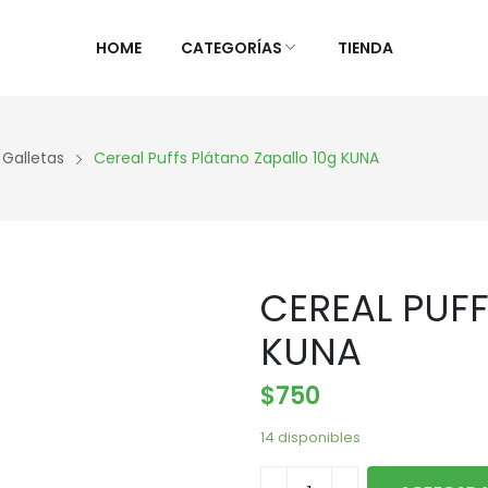
HOME
CATEGORÍAS
TIENDA
ALIMENTOS NATURALES &
DIETAS &
 Galletas
Cereal Puffs Plátano Zapallo 10g KUNA
DESPENSA
ESPECIAL
Ver Todos
Ver Todo
Aceites y vinagres
Celiaca(S
CEREAL PUFF
Algas
Diabétic
Aliños/Condimentos
KETO
KUNA
Granos y Cereal
Orgánico
$
750
Granel
Sistema 
Harinas
Súper al
14 disponibles
Huevos Felices
Supleme