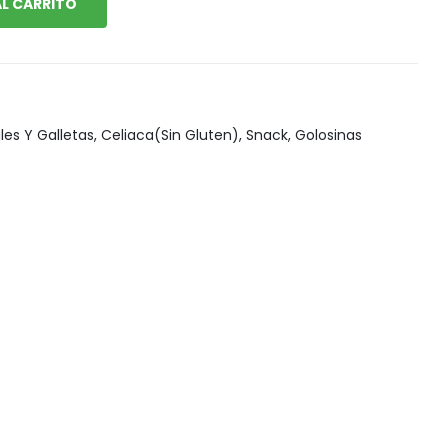
L CARRITO
Snack, golosinas saludables
les Y Galletas
,
Celiaca(Sin Gluten)
,
Snack, Golosinas