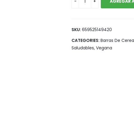
AGREGAR A
Legumbres
Vegana
Pan y Tortillas
Pastas
SKU:
659525149420
CATEGORIES:
Barras De Cerea
Saludables
,
Vegana