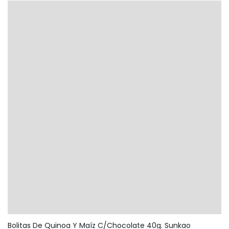
Bolitas De Quinoa Y Maíz C/Chocolate 40g. Sunkao