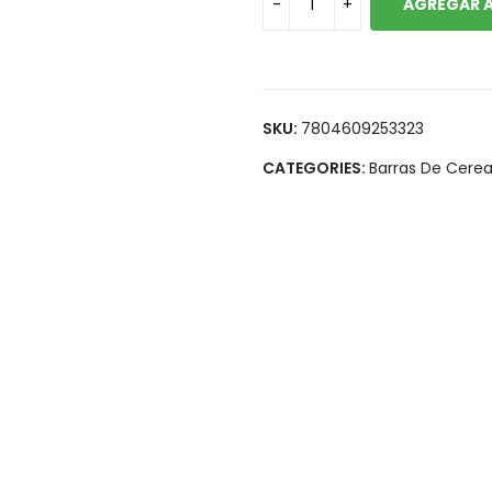
AGREGAR A
Legumbres
Vegana
Pan y Tortillas
Pastas
SKU:
7804609253323
CATEGORIES:
Barras De Cerea