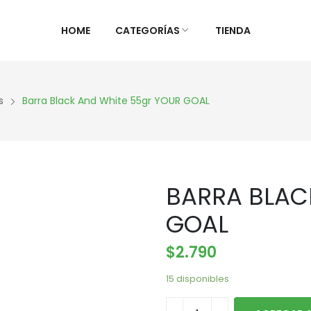
HOME
CATEGORÍAS
TIENDA
ALIMENTOS NATURALES &
DIETAS &
s
Barra Black And White 55gr YOUR GOAL
DESPENSA
ESPECIAL
Ver Todos
Ver Todo
Aceites y vinagres
Celiaca(S
BARRA BLAC
Algas
Diabétic
Aliños/Condimentos
KETO
GOAL
Granos y Cereal
Orgánico
$
2.790
Granel
Sistema 
Harinas
Súper al
15 disponibles
Huevos Felices
Supleme