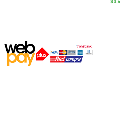
$
3.500