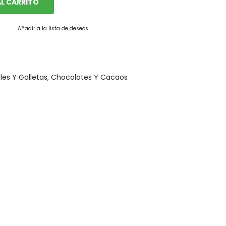
L CARRITO
Snack, golosinas saludables
Añadir a la lista de deseos
les Y Galletas
,
Chocolates Y Cacaos