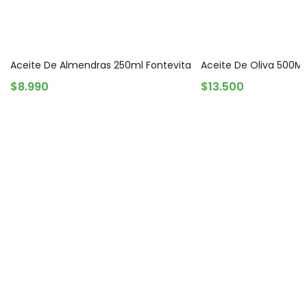
Aceite De Almendras 250ml Fontevita
Aceite De Oliva 500M
AGREGAR AL CARRITO
AGREGAR AL CARRITO
$
8.990
$
13.500